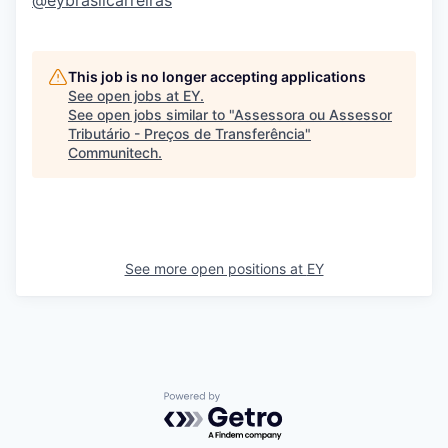
@eybrasilcarreiras
This job is no longer accepting applications
See open jobs at
EY
.
See open jobs similar to "
Assessora ou Assessor
Tributário - Preços de Transferência
"
Communitech
.
See more open positions at
EY
Powered by Getro.com